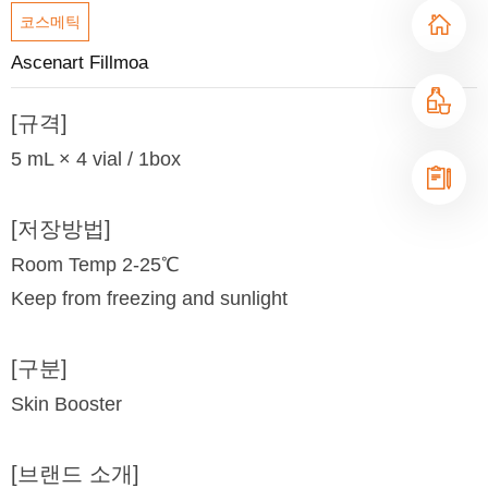
코스메틱
Ascenart Fillmoa
[규격]
5 mL × 4 vial / 1box
[저장방법]
Room Temp 2-25℃
Keep from freezing and sunlight
[구분]
Skin Booster
[브랜드 소개]